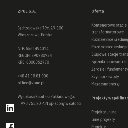
ZPUE S.A.
Oferta
Kontenerowe stacje
Jędrzejowska 79c, 29-100
transformatorowe
Włoszczowa, Polska
Rozdzielnice średnie
Rozdzielnice niskiego
NIP: 6561494014
Słupowe stacje tra
REGON: 290780734
Łączniki napowietrzn
KRS: 0000052770
Żerdzie i fundamenty
+48 41 38 81 000
Szynoprzewody
office@zpue.pl
Magazyny energii
Wysokość Kapitału Zakładowego:
Projekty współfin
6 970 755,20 PLN opłacony w całości
Projekty unijne
Inne projekty
Projekty