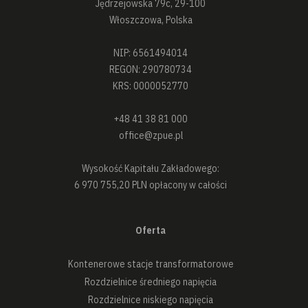
Jędrzejowska 79c, 29-100
Włoszczowa, Polska
NIP: 6561494014
REGON: 290780734
KRS: 0000052770
+48 41 38 81 000
office@zpue.pl
Wysokość Kapitału Zakładowego:
6 970 755,20 PLN opłacony w całości
Oferta
Kontenerowe stacje transformatorowe
Rozdzielnice średniego napięcia
Rozdzielnice niskiego napięcia