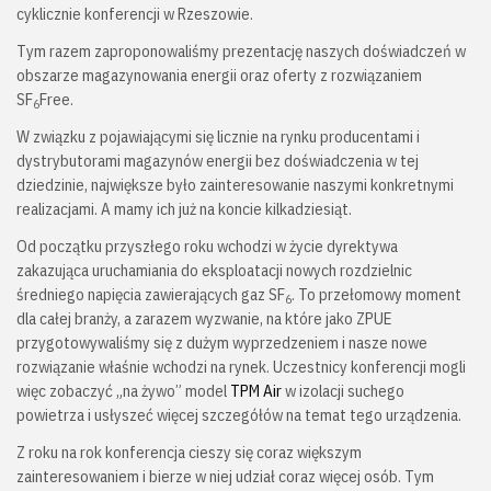
cyklicznie konferencji w Rzeszowie.
Tym razem zaproponowaliśmy prezentację naszych doświadczeń w
obszarze magazynowania energii oraz oferty z rozwiązaniem
SF
Free.
6
W związku z pojawiającymi się licznie na rynku producentami i
dystrybutorami magazynów energii bez doświadczenia w tej
dziedzinie, największe było zainteresowanie naszymi konkretnymi
realizacjami. A mamy ich już na koncie kilkadziesiąt.
Od początku przyszłego roku wchodzi w życie dyrektywa
zakazująca uruchamiania do eksploatacji nowych rozdzielnic
średniego napięcia zawierających gaz SF
. To przełomowy moment
6
dla całej branży, a zarazem wyzwanie, na które jako ZPUE
przygotowywaliśmy się z dużym wyprzedzeniem i nasze nowe
rozwiązanie właśnie wchodzi na rynek. Uczestnicy konferencji mogli
więc zobaczyć „na żywo” model
TPM Air
w izolacji suchego
powietrza i usłyszeć więcej szczegółów na temat tego urządzenia.
Z roku na rok konferencja cieszy się coraz większym
zainteresowaniem i bierze w niej udział coraz więcej osób. Tym